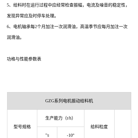
5、给料时在运行过程中应经常检查振幅，电流及噪音的稳定性，
发现异常应及时停车处理。
6、电机轴承每2个月加注一次润滑油，高温季节应每月加注一次
润滑油。
功格与性能参数表
GZG系列电机振动给料机
生产能力（t/h）
型号规格
给料粒度
ˮƽ
-10°