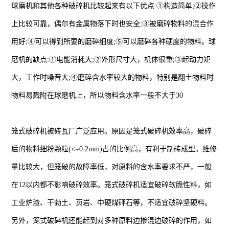
球磨机和其他各种破碎机比较起来有以下优点:①构造简单;②操作
上比较可靠，偶尔有金属物落下时也安全;③被磨碎物料的混合作
用好;④可以得到所要的磨碎细度;⑤可以磨碎各种硬度的物料。球
磨机的缺点:①电能消耗大;②外形尺寸大，机体很重;③起动力矩
大，工作时噪音大;④磨碎含水率较大的物料，特别是翻土物料时
物料易戮附在球磨机上，所以物料含水率一般不大于30
笼式破碎机被砖瓦厂广泛应用。原因是笼式破碎机效率高，破碎
后的物料细粉颗粒(<=0.2mm)占的比例高，有利于制砖成型。维修
量比较大，但笼破的故障率低，对原料的含水率要求不严，一般
在12以内都不影响破碎效率。笼式破碎机适宜破碎软脆性料，如
工业炉渣、干勃土、页岩、中硬煤砰石等，不适宜破碎坚硬料。
另外，笼式破碎机还能起到对多种原料边掺混边破碎的作用，如