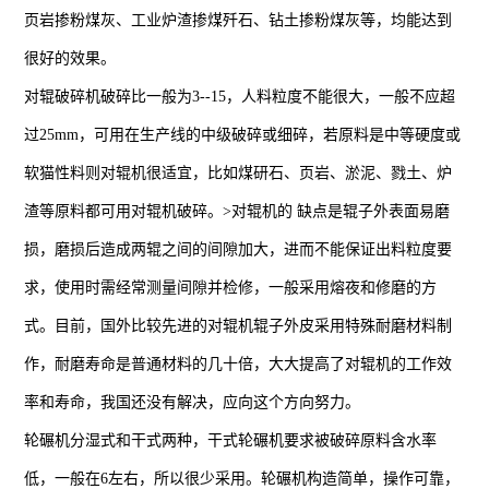
页岩掺粉煤灰、工业炉渣掺煤歼石、钻土掺粉煤灰等，均能达到
很好的效果。
对辊破碎机破碎比一般为3--15，人料粒度不能很大，一般不应超
过25mm，可用在生产线的中级破碎或细碎，若原料是中等硬度或
软猫性料则对辊机很适宜，比如煤研石、页岩、淤泥、戮土、炉
渣等原料都可用对辊机破碎。>对辊机的 缺点是辊子外表面易磨
损，磨损后造成两辊之间的间隙加大，进而不能保证出料粒度要
求，使用时需经常测量间隙并检修，一般采用熔夜和修磨的方
式。目前，国外比较先进的对辊机辊子外皮采用特殊耐磨材料制
作，耐磨寿命是普通材料的几十倍，大大提高了对辊机的工作效
率和寿命，我国还没有解决，应向这个方向努力。
轮碾机分湿式和干式两种，干式轮碾机要求被破碎原料含水率
低，一般在6左右，所以很少采用。轮碾机构造简单，操作可靠，