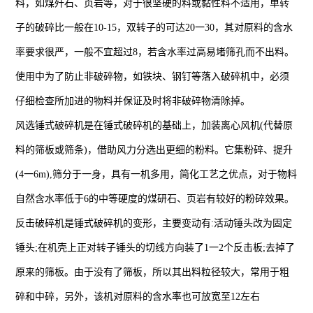
料，如煤歼石、页岩等，对于很坚硬的料或黏性料不适用，单转
子的破碎比一般在10-15，双转子的可达20一30，其对原料的含水
率要求很严，一般不宜超过8，若含水率过高易堵筛孔而不出料。
使用中为了防止非破碎物，如铁块、钢钉等落入破碎机中，必须
仔细检查所加进的物料并保证及时将非破碎物清除掉。
风选锤式破碎机是在锤式破碎机的基础上，加装离心风机(代替原
料的筛板或筛条)，借助风力分选出更细的粉料。它集粉碎、提升
(4一6m),筛分于一身，具有一机多用，简化工艺之优点，对于物料
自然含水率低于6的中等硬度的煤研石、页岩有较好的粉碎效果。
反击破碎机是锤式破碎机的变形，主要变动有:活动锤头改为固定
锤头;在机壳上正对转子锤头的切线方向装了1一2个反击板;去掉了
原来的筛板。由于没有了筛板，所以其出料粒径较大，常用于粗
碎和中碎，另外，该机对原料的含水率也可放宽至12左右