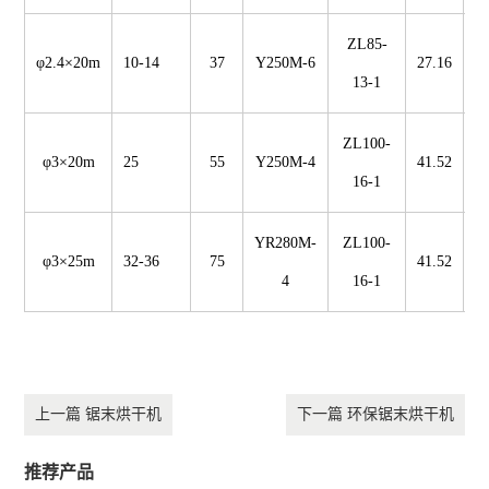
ZL85-
φ2.4×20m
10-14
37
Y250M-6
27.16
5
13-1
ZL100-
φ3×20m
25
55
Y250M-4
41.52
16-1
YR280M-
ZL100-
φ3×25m
32-36
75
41.52
1
4
16-1
上一篇 锯末烘干机
下一篇 环保锯末烘干机
推荐产品