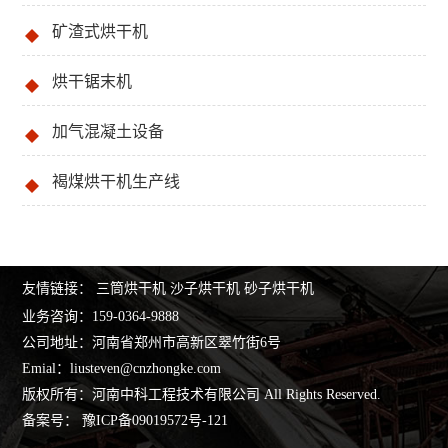
矿渣式烘干机
烘干锯末机
加气混凝土设备
褐煤烘干机生产线
友情链接：
三筒烘干机
沙子烘干机
砂子烘干机
业务咨询：
159-0364-9888
公司地址：河南省郑州市高新区翠竹街6号
Emial：
liusteven@cnzhongke.com
版权所有：河南中科工程技术有限公司 All Rights Reserved.
备案号：
豫ICP备09019572号-121