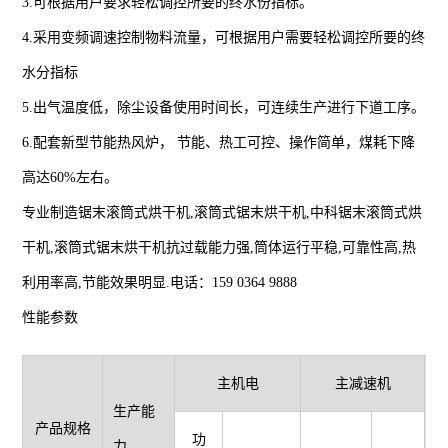
3.可根据用户要求轻松调控所要的终水份指标。
4.采用变频调速控制物料流量，可根据用户需要轻松调控所要的终
水分指标
5.出气温度低，除尘设备使用时间长，可连续生产进行下道工序。
6.配套新型节能热风炉， 节能、热工可控、操作简单，煤耗下降
高达60%左右。
专业制造锯末滚筒式烘干机,滚筒式锯末烘干机,中科锯末滚筒式烘
干机,滚筒式锯末烘干机抗过载能力强,筒体运行平稳,可靠性高,热
利用率高,节能效果明显.电话：159 0364 9888
性能参数
主机电
主减速机
生产能
产品规格
功
力