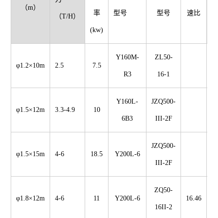
（m）
（
率
型号
型号
速比
（T/H）
(kw)
Y160M-
ZL50-
φ1.2×10m
2.5
7.5
1
R3
16-1
Y160L-
JZQ500-
φ1.5×12m
3.3-4.9
10
1
6B3
III-2F
JZQ500-
φ1.5×15m
4-6
18.5
Y200L-6
III-2F
ZQ50-
φ1.8×12m
4-6
11
Y200L-6
16.46
2
16II-2