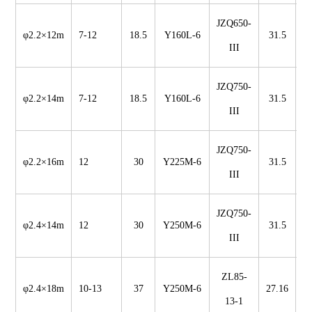
JZQ650-
φ2.2×12m
7-12
18.5
Y160L-6
31.5
3
III
JZQ750-
φ2.2×14m
7-12
18.5
Y160L-6
31.5
III
JZQ750-
φ2.2×16m
12
30
Y225M-6
31.5
III
JZQ750-
φ2.4×14m
12
30
Y250M-6
31.5
III
ZL85-
φ2.4×18m
10-13
37
Y250M-6
27.16
13-1