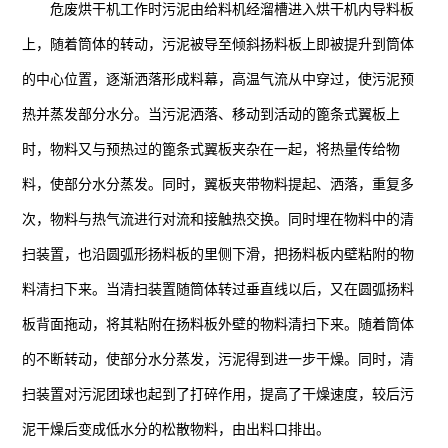
危废烘干机工作时污泥由给料机经溜槽进入烘干机内导料板
上，随着筒体的转动，污泥被导至倾斜扬料板上即被提升到筒体
的中心位置，逐渐洒落形成料幕，高温气流从中穿过，使污泥预
热并蒸发部分水分。当污泥洒落、移动到活动的篦条式翼板上
时，物料又与预热过的篦条式翼板夹杂在一起，将热量传给物
料，使部分水分蒸发。同时，翼板夹带物料提起、洒落，重复多
次，物料与热气流进行对流和接触热交换。同时埋在物料中的清
扫装置，也沿圆弧形扬料板的里侧下滑，把扬料板内壁粘附的物
料清扫下来。当清扫装置随筒体转过垂直线以后，又在圆弧扬料
板背面拖动，将其粘附在扬料板外壁的物料清扫下来。随着筒体
的不断转动，使部分水分蒸发，污泥得到进一步干燥。同时，清
扫装置对污泥团球也起到了打碎作用，提高了干燥速度，较后污
泥干燥后变成低水分的松散物料，由出料口排出。