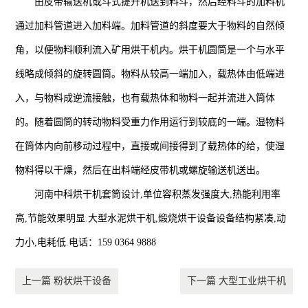
由皮带输送机或斗式提升机送到料斗，然后经料斗的加料机
通过加料管道进入加料端。加料管道的斜度要大于物料的自然倾
角，以便物料顺利流入矿用烘干机内。烘干机圆筒是一个与水平
线略成倾斜的旋转圆筒。物料从较高一端加入，载热体由低端进
入，与物料成逆流接触，也有载热体和物料一起并流进入筒体
的。随着圆筒的转动物料受重力作用运行到较底的一端。湿物料
在筒体内向前移动过程中，直接或间接得到了载热体的给，使湿
物料得以干燥，然后在出料端经皮带机或螺旋输送机送出。
河南中科烘干机套筒设计,单位容积蒸发强度大,热能利用率
高,节能效果明显.大型水泥烘干机,煅烧烘干设备设备结构紧凑,动
力小,电耗低.电话：159 0364 9888
上一篇 粉状烘干设备
下一篇 大型工业烘干机